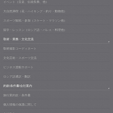
イベント（音楽、伝統祭典、他）
大自然満喫（花・ハイキング・釣り・動物他）
スポーツ観戦・参加（スケート・マラソン他）
留学・レッスン（ロシア語・バレエ・料理他）
取材・業務・文化交流
取材撮影コーディネート
文化芸術・スポーツ交流
ビジネス渡航サポート
ロシア語通訳・翻訳
約款/条件書/会社案内
旅行業約款・条件書
個人情報の保護に関して