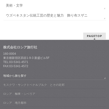
美術・文学
ウズベキスタン伝統工芸の歴史と魅力 飾り布スザニ
PAGETOP
株式会社ロシア旅行社
160-0004
東京都新宿区四谷1-9-3 新盛ビル5F
TEL:03-5341-4571
FAX:03-5341-4572
地域から旅を探す
モスクワ・サンクトペテルブルク とその近郊
ロシア 極東・シベリア
ロシア 地方都市