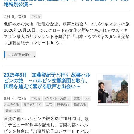
場特別公演～
7月 6, 2026
その他
色鮮やかな大地、壮麗な歴史、歌声と出会う ウズベキスタンの旅
2026年10月10日、シルクロードの文化と歴史であふれるウズベキ
スタン最大の都タシケントを舞台に「日本・ウズベキスタン音楽祭
～加藤登紀子コンサート in ウ …
この記事を読む
2025年8月 加藤登紀子と行く 故郷ハル
ビンの旅 ～ハルビン交響楽団と歌う、
国境を越えて繋がる歌声と出会い～
6月 4, 2025
その他
イベント・お祭り
交流
人々
と出会う旅
専門家と行く
工芸
歴史の旅
鉄道の旅
音楽・劇場
音楽の都・ハルビンの旅 2025年8月23日、歌
手デビュー60周年を記念し、音楽の都・ハル
ビンを舞台に「加藤登紀子コンサート in ハル