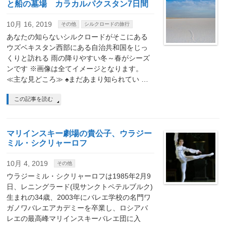
と船の墓場 カラカルパクスタン7日間
10月 16, 2019
その他
シルクロードの旅行
あなたの知らないシルクロードがそこにある
ウズベキスタン西部にある自治共和国をじっ
くりと訪れる 雨の降りやすい冬～春がシーズ
ンです ※画像は全てイメージとなります。
≪主な見どころ≫ ♠まだあまり知られてい …
この記事を読む
マリインスキー劇場の貴公子、ウラジー
ミル・シクリャーロフ
10月 4, 2019
その他
ウラジーミル・シクリャーロフは1985年2月9
日、レニングラード(現サンクトペテルブルク)
生まれの34歳、2003年にバレエ学校の名門ワ
ガノワバレエアカデミーを卒業し、ロシアバ
レエの最高峰マリインスキーバレエ団に入