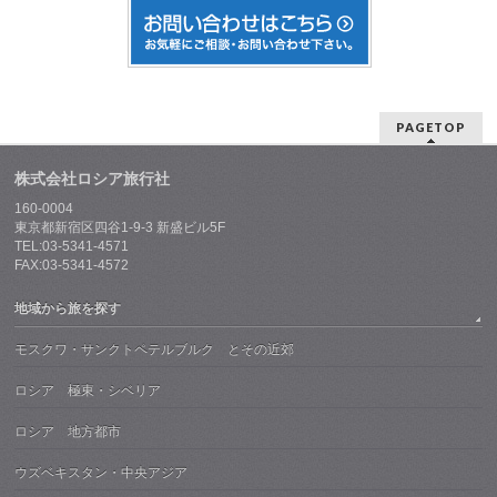
PAGETOP
株式会社ロシア旅行社
160-0004
東京都新宿区四谷1-9-3 新盛ビル5F
TEL:03-5341-4571
FAX:03-5341-4572
地域から旅を探す
モスクワ・サンクトペテルブルク とその近郊
ロシア 極東・シベリア
ロシア 地方都市
ウズベキスタン・中央アジア