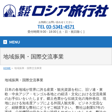
お気軽にお問い合わせください
TEL
03-5341-4571
受付時間 9:00 - 18:00 [ 土・日・祝日除く ]
MENU
地域振興・国際交流事業
HOME
»
地域振興・国際交流事業
地域振興・国際交流事業
日本の各地域が世界に誇る産業・観光資源を柱に、旧ソ連・東
欧・中央アジア・モンゴル各地との経済・文化における交流発展
のお手伝いをいたします。郷土色豊かな伝統文化の海外発信、現
地における知名度アップによる外国人観光客、ビジネス交流な
ど、経験豊富な弊社にどうぞご相談下さい。 弊社は創業57年の