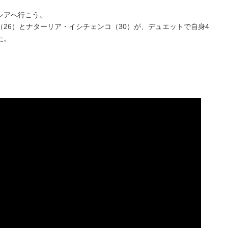
シアへ行こう。
26）とナターリア・イシチェンコ（30）が、デュエットで自身4
た。