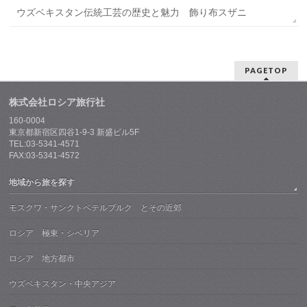
ウズベキスタン伝統工芸の歴史と魅力 飾り布スザニ
PAGETOP
株式会社ロシア旅行社
160-0004
東京都新宿区四谷1-9-3 新盛ビル5F
TEL:03-5341-4571
FAX:03-5341-4572
地域から旅を探す
モスクワ・サンクトペテルブルク とその近郊
ロシア 極東・シベリア
ロシア 地方都市
ウズベキスタン・中央アジア