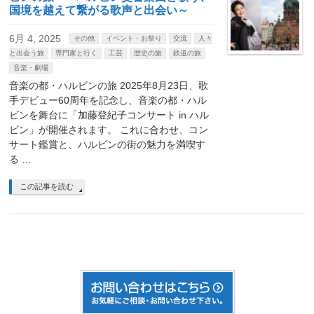
国境を越えて繋がる歌声と出会い～
6月 4, 2025
その他
イベント・お祭り
交流
人々
と出会う旅
専門家と行く
工芸
歴史の旅
鉄道の旅
音楽・劇場
音楽の都・ハルビンの旅 2025年8月23日、歌
手デビュー60周年を記念し、音楽の都・ハル
ビンを舞台に「加藤登紀子コンサート in ハル
ビン」が開催されます。 これに合わせ、コン
サート鑑賞と、ハルビンの街の魅力を満喫す
る …
この記事を読む