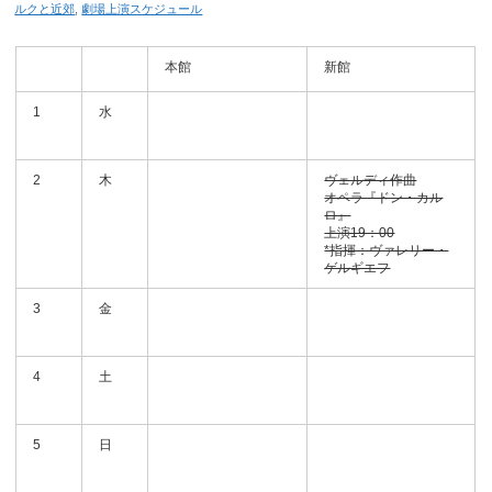
ルクと近郊
,
劇場上演スケジュール
本館
新館
1
水
2
木
ヴェルディ作曲
オペラ『ドン・カル
ロ』
上演19：00
*指揮：ヴァレリー・
ゲルギエフ
3
金
4
土
5
日