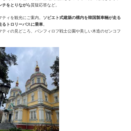
ンチをとりながら
質疑応答など。
マティを観光にご案内。
ソビエト式建築の構内を韓国製車輛が走る
走るトロリーバスに乗車
。
マティの見どころ、パンフィロフ戦士公園や美しい木造のゼンコフ