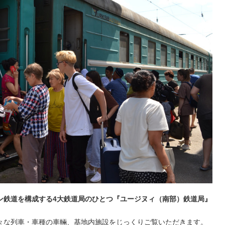
ン鉄道を構成する4大鉄道局のひとつ『ユージヌィ（南部）鉄道局』
々な列車・車種の車輛、基地内施設をじっくりご覧いただきます。