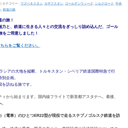
カテゴリー :
ウズベキスタン
,
カザフスタン
,
ゴールデンウィーク
,
シルクロード
,
中央
ー
,
鉄道の旅
道の旅！
魅力と、鉄道に生きる人々との交流をぎっしり詰め込んだ、
ゴール
旅をご用意しました！
こちらをご覧ください。
ーラシアの大地を縦断、トルキスタン・シベリア鉄道国際特急で行
特別企画。
国を訪ねる旅です。
ティから始まります。国内線フライトで新首都アスタナへ。着後、
へ
。
（電車）のひとつER22型が現役で走るステプノゴルスク鉄道を訪