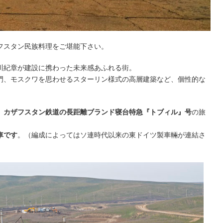
フスタン民族料理をご堪能下さい。
川紀章が建設に携わった未来感あふれる街。
門、モスクワを思わせるスターリン様式の高層建築など、個性的な
、
カザフスタン鉄道の長距離ブランド寝台特急『トブィル』号
の旅
車です
。（編成によってはソ連時代以来の東ドイツ製車輛が連結さ