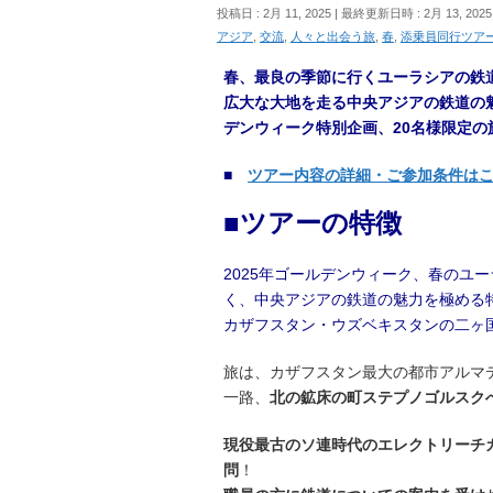
投稿日 : 2月 11, 2025
最終更新日時 : 2月 13, 2025
アジア
,
交流
,
人々と出会う旅
,
春
,
添乗員同行ツア
春、最良の季節に行くユーラシアの鉄
広大な大地を走る
中央アジアの鉄道の
デンウィーク特別企画、20名様限定の
■
ツアー内容の詳細・ご参加条件は
■ツアーの特徴
2025年ゴールデンウィーク、春のユ
く、中央アジアの鉄道の魅力を極める
カザフスタン・ウズベキスタンの二ヶ
旅は、カザフスタン最大の都市アルマ
一路、
北の鉱床の町ステプノゴルスク
現役最古のソ連時代のエレクトリーチカ
問
！