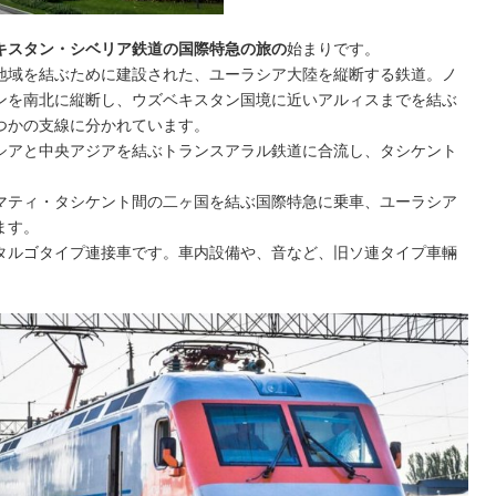
キスタン・シベリア鉄道の国際特急の旅の
始まりです。
地域を結ぶために建設された、ユーラシア大陸を縦断する鉄道。ノ
ンを南北に縦断し、ウズベキスタン国境に近いアルィスまでを結ぶ
つかの支線に分かれています。
シアと中央アジアを結ぶトランスアラル鉄道に合流し、タシケント
マティ・タシケント間の二ヶ国を結ぶ国際特急に乗車、ユーラシア
ます。
タルゴタイプ連接車です。車内設備や、音など、旧ソ連タイプ車輛
。