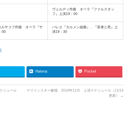
ヴェルディ作曲 オペラ『ファルスタッ
フ』上演19：00
コルサコフ作曲 オペラ『サ
バレエ『カルメン組曲』、『若者と死』上
00
演19：30
ラ
Hatena
Pocket
スケジュール
マリインスキー劇場 2018年12月 上演スケジュール（11/14
更新）
→