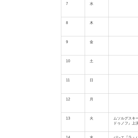
7
水
8
木
9
金
10
土
11
日
12
月
13
火
ムソルグスキ
ドゥノフ』上演
14
水
バレエ『ラ・バ