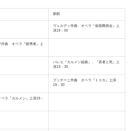
新館
ヴェルディ作曲 オペラ『仮面舞踏会』上
演19：00
フ作曲 オペラ『賭博者』上
バレエ『カルメン組曲』、『若者と死』上
演19：30
プッチーニ作曲 オペラ『トスカ』上演
19：30
オペラ『カルメン』上演19：