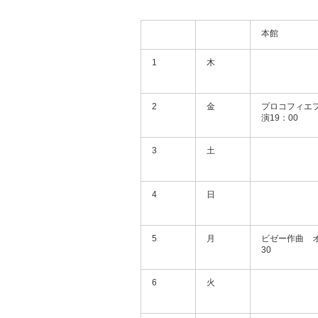
本館
1
木
2
金
プロコフィエ
演19：00
3
土
4
日
5
月
ビゼー作曲 
30
6
火