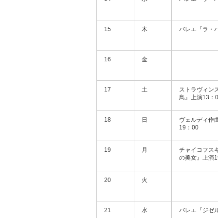
15
木
バレエ『ラ・バ
16
金
17
土
ストラヴィン
鳥』上演13：0
18
日
ヴェルディ作
19：00
19
月
チャイコフス
の美女』上演1
20
火
21
水
バレエ『ジゼル