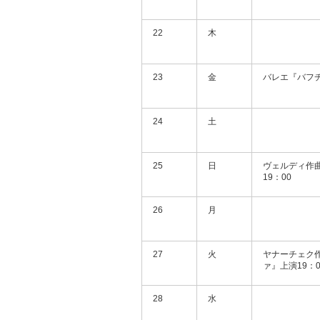
22
木
23
金
バレエ『バフチ
24
土
25
日
ヴェルディ作
19：00
26
月
27
火
ヤナーチェク
ァ』上演19：0
28
水