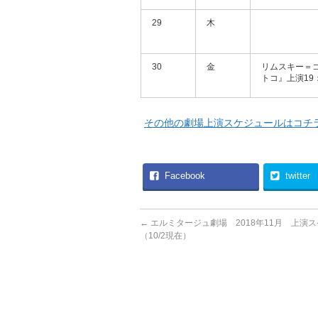
29
木
30
金
リムスキー＝
トコ』上演19：
その他の劇場上演スケジュールはコチ
Facebook
twitter
←
エルミタージュ劇場 2018年11月 上演
（10/2現在）