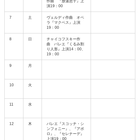
作曲 『放蕩息子』上
演19：00
7
土
ヴェルディ作曲 オペ
ラ『マクベス』上演
19：00
8
日
チャイコフスキー作
曲 バレエ『くるみ割
り人形』上演14：00、
19：00
9
月
10
火
11
水
12
木
バレエ『スコッチ・シ
ンフォニー』、『アポ
ロ』、『セレナーデ』
上演19：00