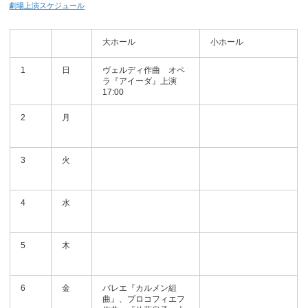
劇場上演スケジュール
大ホール
小ホール
1
日
ヴェルディ作曲 オペ
ラ『アイーダ』上演
17:00
2
月
3
火
4
水
5
木
6
金
バレエ『カルメン組
曲』、プロコフィエフ