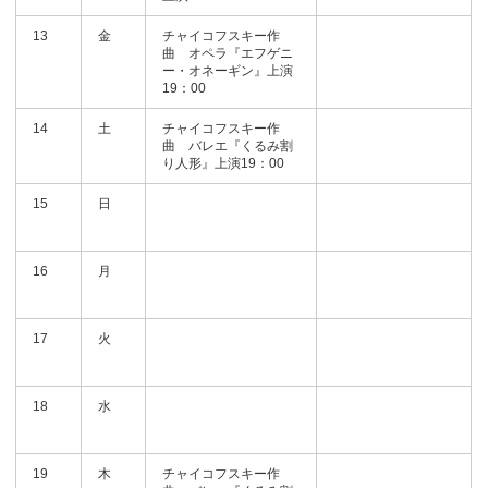
13
金
チャイコフスキー作
曲 オペラ『エフゲニ
ー・オネーギン』上演
19：00
14
土
チャイコフスキー作
曲 バレエ『くるみ割
り人形』上演19：00
15
日
16
月
17
火
18
水
19
木
チャイコフスキー作