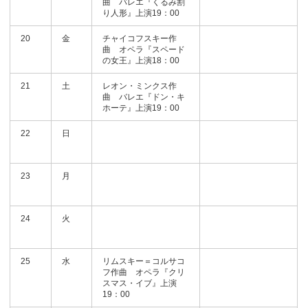
曲 バレエ『くるみ割
り人形』上演19：00
20
金
チャイコフスキー作
曲 オペラ『スペード
の女王』上演18：00
21
土
レオン・ミンクス作
曲 バレエ『ドン・キ
ホーテ』上演19：00
22
日
23
月
24
火
25
水
リムスキー＝コルサコ
フ作曲 オペラ『クリ
スマス・イブ』上演
19：00