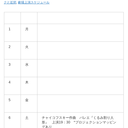
クと近郊
,
劇場上演スケジュール
1
月
2
火
3
水
4
木
5
金
6
土
チャイコフスキー作曲 バレエ『くるみ割り人
形』 上演19：30 *プロジェクションマッピン
グあり