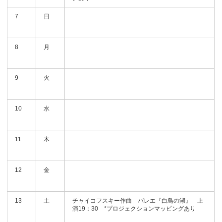
7
日
8
月
9
火
10
水
11
木
12
金
13
土
チャイコフスキー作曲 バレエ『白鳥の湖』 上
演19：30 *プロジェクションマッピングあり