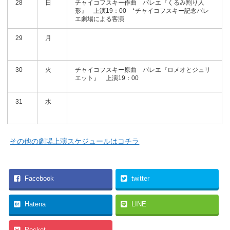
28
日
チャイコフスキー作曲 バレエ『くるみ割り人
形』 上演19：00 *チャイコフスキー記念バレ
エ劇場による客演
29
月
30
火
チャイコフスキー原曲 バレエ『ロメオとジュリ
エット』 上演19：00
31
水
その他の劇場上演スケジュールはコチラ
Facebook
twitter
Hatena
LINE