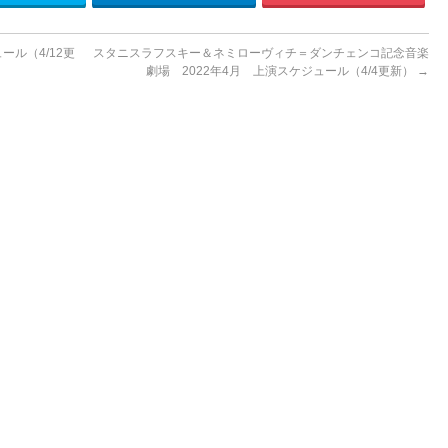
ール（4/12更
スタニスラフスキー＆ネミローヴィチ＝ダンチェンコ記念音楽
劇場 2022年4月 上演スケジュール（4/4更新）
→