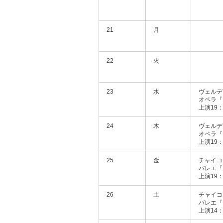
21
月
22
火
23
水
ヴェルデ
オペラ『
上演19：
24
木
ヴェルデ
オペラ『
上演19：
25
金
チャイコ
バレエ『
上演19：
26
土
チャイコ
バレエ『
上演14：