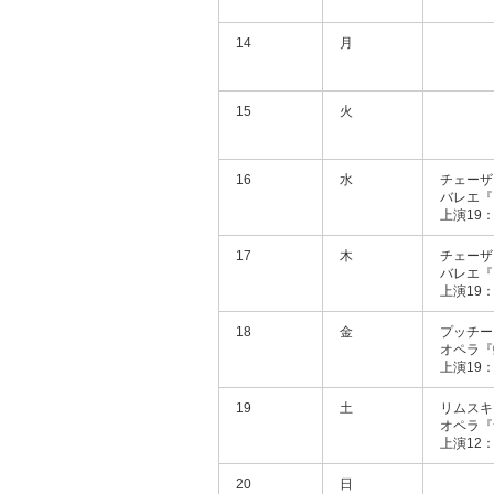
14
月
15
火
16
水
チェーザ
バレエ『
上演19：
17
木
チェーザ
バレエ『
上演19：
18
金
プッチー
オペラ『
上演19：
19
土
リムスキ
オペラ『
上演12：
20
日