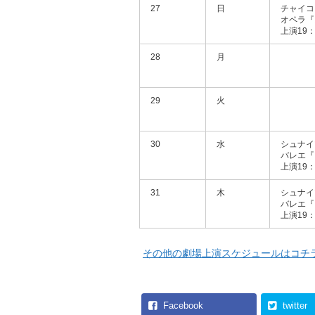
27
日
チャイコ
オペラ『
上演19：
28
月
29
火
30
水
シュナイ
バレエ『
上演19：
31
木
シュナイ
バレエ『
上演19：
その他の劇場上演スケジュールはコチ
Facebook
twitter