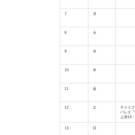
7
月
8
火
9
水
10
木
11
金
12
土
チャイコ
バレエ『
上演19：
13
日