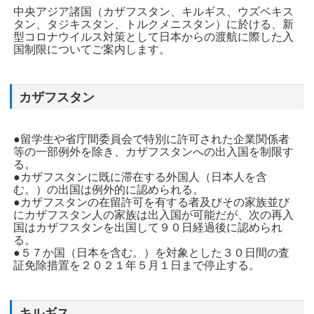
中央アジア諸国（カザフスタン、キルギス、ウズベキス
タン、タジキスタン、トルクメニスタン）に於ける、新
型コロナウイルス対策として日本からの渡航に際した入
国制限についてご案内します。
カザフスタン
●留学生や省庁間委員会で特別に許可された企業関係者
等の一部例外を除き、カザフスタンへの出入国を制限す
る。
●カザフスタンに既に滞在する外国人（日本人を含
む。）の出国は例外的に認められる。
●カザフスタンの在留許可を有する者及びその家族並び
にカザフスタン人の家族は出入国が可能だが、次の再入
国はカザフスタンを出国して９０日経過後に認められ
る。
●５７か国（日本を含む。）を対象とした３０日間の査
証免除措置を２０２１年５月１日まで停止する。
キルギス