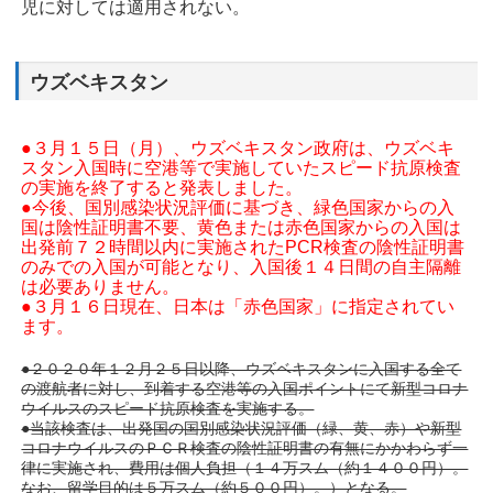
児に対しては適用されない。
ウズベキスタン
●３月１５日（月）、ウズベキスタン政府は、ウズベキ
スタン入国時に空港等で実施していたスピード抗原検査
の実施を終了すると発表しました。
●今後、国別感染状況評価に基づき、緑色国家からの入
国は陰性証明書不要、黄色または赤色国家からの入国は
出発前７２時間以内に実施された
PCR検査の陰性証明書
のみでの入国が可能となり、入国後１４日間の自主隔離
は必要ありません。
●３月１６日現在、日本は「赤色国家」に指定されてい
ます。
●２０２０年１２月２５日以降、ウズベキスタンに入国する全て
の渡航者に対し、到着する空港等の入国ポイントにて新型コロナ
ウイルスのスピード抗原検査を実施する。
●当該検査は、出発国の国別感染状況評価（緑、黄、赤）や新型
コロナウイルスのＰＣＲ検査の陰性証明書の有無にかかわらず一
律に実施され、費用は個人負担（１４万スム（約１４００円）。
なお、留学目的は５万スム（約５００円）。）となる。