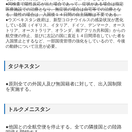
●同検査で陽性反応が出た場合であって、症状がある場合は指定
医療施設での治療となり、無症状の場合は自宅等での治療とな
る。陰性の場合は、入国後１４日間の自主隔離は不要である。
●ウズベキスタン政府は、新型コロナウイルスの感染状況が悪化
している国（イギリス、イタリア、ドイツ、デンマーク、オース
トリア、オーストラリア、オランダ、南アフリカ共和国）からの
航空便の停止、並びに左記の国に直近１４日間滞在していた者を
入国禁止とするなど、一部国境管理の強化をしているので、今後
の動静について注意が必要。
タジキスタン
●原則全ての外国人及び無国籍者に対して、出入国制限
を実施する。
トルクメニスタン
●他国との全航空便を停止する。全ての隣接国との陸路