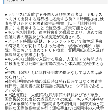
●キルギスに渡航する外国人及び無国籍者は、キルギス
へ向けて出発する飛行機に搭乗する前７２時間以内に検
査を受けたＰＣＲ検査陰性証明書（以下「陰性証明
書」）を提示することで航空機に搭乗可能となる。
●キルギス到着後、衛生検疫所の職員により、改めて陰
性証明書の確認及び体温測定が実施される。
●フライト時間の遅延、トランジットなどで陰性証明書
の有効期間が切れてしまった場合、現地の保健所（病
院）等において改めてＰＣＲ検査、質問用紙の記入及び
体温測定が要求される。
●キルギスに陸路で入国する場合、入国前７２時間以内
に検査を受けた陰性証明書の提示と体温測定が必要とな
る。
●空路、陸路ともに陰性証明書の提示なしでは入国は認
められない。
●陰性証明書の有効起算日時は発行日時ではなく検査実
施日時。証明書の記載言語は英語又はロシア語であるこ
とが必要。
●上記措置は、大使館及び領事館の職員及びその家族、
国際機関の代表部の職員及びその家族、キルギス外務省
及び国家機関の招待で訪問する代表団員、国際貨物と定
期的な国際旅客輸送を行う運転手並びに親同伴の未就学