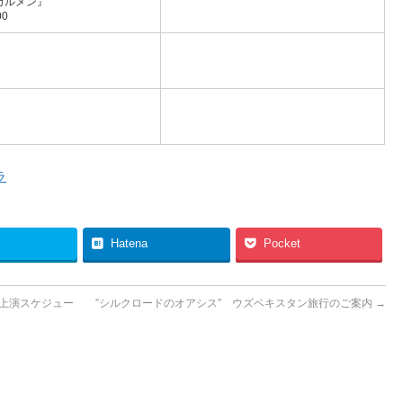
カルメン』
0
ラ
Hatena
Pocket
 上演スケジュー
”シルクロードのオアシス” ウズベキスタン旅行のご案内
→