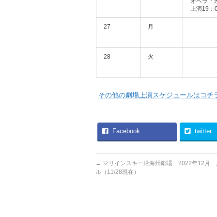
オペラ『
上演19：0
27
月
28
火
その他の劇場上演スケジュールはコチ
Facebook
twitter
←
マリインスキー沿海州劇場 2022年12月
ル（11/28現在）