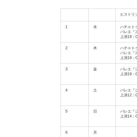
ヒストリ
1
水
ハチャト
バレエ『
上演19：0
2
木
ハチャト
バレエ『
上演19：0
3
金
バレエ『
上演19：0
4
土
バレエ『
上演12：0
5
日
バレエ『
上演14：0
6
月