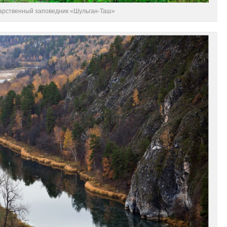
арственный заповедник «Шульган-Таш»