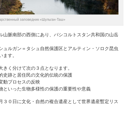
арственный заповедник «Шульган-Таш»
ル山脈南部の西側にあり、バシコルトスタン共和国の山岳
シュルガン＝タシュ自然保護区とアルティン・ソロク昆虫
います。
大きく分けて次の３点となります。
的史跡と居住民の文化的伝統の保護
変動プロセスの反映
物といった生物多様性の保護の重要性や意義
月３０日に文化・自然の複合遺産として世界遺産暫定リス