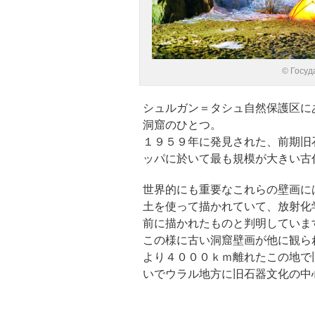
© Госуд
シュルガン＝タシュ自然保護区に
洞窟のひとつ。
１９５９年に発見された、前期旧
ッパに於いて最も規模が大きい古
世界的にも重要なこれらの壁画に
土を使って描かれていて、放射化
前に描かれたものと判明していま
この様に古い洞窟壁画が他に観ら
より４０００ｋｍ離れたこの地で
いでウラル地方に旧石器文化の中