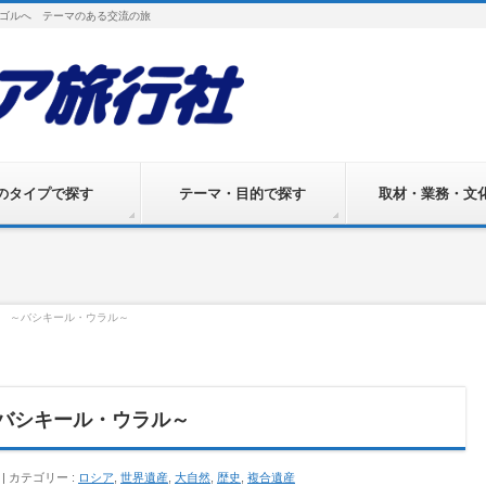
ゴルへ テーマのある交流の旅
のタイプで探す
テーマ・目的で探す
取材・業務・文
. 3 ～バシキール・ウラル～
 ～バシキール・ウラル～
カテゴリー :
ロシア
,
世界遺産
,
大自然
,
歴史
,
複合遺産