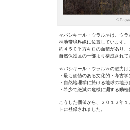
© Госуд
≪バシキール・ウラル≫は、ウラ
林地帯境界線に位置しています。
約４５０平方キロの面積があり、
自然保護区の一部より構成されて
≪バシキール・ウラル≫の魅力は
・最も価値のある文化的・考古学
・自然地理学に於ける地球の地形
・希少で絶滅の危機に瀕する動植
こうした価値から、２０１２年１
トに登録されました。