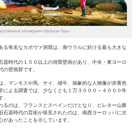
арственный заповедник «Шульган-Таш»
ある有名なカポヴァ洞窟は、南ウラルに於ける最も大きな
石器時代の１５０以上の洞窟壁画があり、中央・東ヨーロ
代の壁画群です。
は、マンモスや馬、サイ、雄牛、抽象的な人物像が赤黄色
学による調査では、少なくとも１万３０００～４０００年
す。
れるのは、フランスとスペインだけとなり、ピレネー山脈
旧石器時代の芸術が発見されたのは、南西ヨーロッパに次
心があったことを示しています。