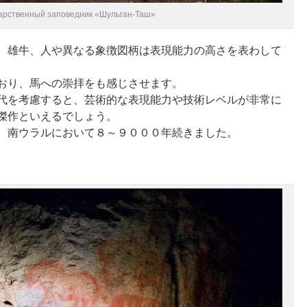
арственный заповедник «Шульган-Таш»
、雄牛、人や異なる象徴図柄は表現能力の高さを表わして
おり、馬への崇拝をも感じさせます。
代を考慮すると、芸術的な表現能力や技術レベルが非常に
傑作といえるでしょう。
、南ウラルにおいて８～９０００年続きました。