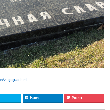
ea/volgograd.html
Hatena
Pocket