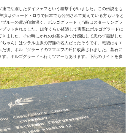
ソ連で活躍したザイツェフという狙撃手がいました。この伝説をも
れ主演はジュード・ロウで日本でも公開されて覚えている方もいると
だブルーの瞳が印象深く、ボルゴグラード（当時はスターリングラ
ンプットされました。10年くらい経過して実際にボルゴグラードに
てきました。その時にかれのお墓をみつけ感動して思わず撮影した
ギちゃん）はウラル山脈の狩猟の名人だったそうです。戦後はキエ
れた後、ボルゴグラードのママエフの丘に改葬されました。墓石に
ます。ボルゴグラードへ行くツアーもあります。下記のサイトを参