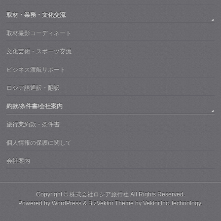
取材・業務・文化交流
取材撮影コーディネート
文化芸術・スポーツ交流
ビジネス渡航サポート
ロシア語通訳・翻訳
約款/条件書/会社案内
旅行業約款・条件書
個人情報の保護に関して
会社案内
Copyright ©
株式会社ロシア旅行社
All Rights Reserved.
Powered by
WordPress
&
BizVektor Theme
by
Vektor,Inc.
technology.