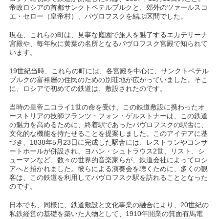
帝政ロシアの首都サンクトペテルブルクと、郊外のツァールスコ
エ・セロー（皇帝村）、パヴロフスクを結ぶ区間でした。
現在、これらの町は、見事な庭園で旅人を魅了するエカテリーナ
宮殿や、毎年秋に黄葉の名所となるパヴロフスク宮殿で知られて
います。
19世紀当時、これらの町には、各宮殿を中心に、サンクトペテル
ブルクの富裕層の住民のための別荘地が広がっていました。そこ
に、ロシアで初めての鉄道は、敷設されたのです。
当時の皇帝ニコライ1世の命を受け、この鉄道敷設に携わったオ
ーストリアの技師フランツ・フォン・ゲルストナーは、この鉄道
の魅力を高めるために、終着駅であったパヴロフスクの駅舎に、
文化的な機能を持たせることを提案しました。このアイデアに基
づき、1838年5月23日に完成した駅舎には、レストランやコンサ
ートホールが併設され、ヨハン・シュトラウス2世、リスト、シ
ューマンなど、数々の世界的音楽家らが、鉄道会社によってロシ
アへと招かれました。彼らによる演奏会を聴くために、多くの観
客は、この鉄道を利用してパヴロフスク駅を訪れることとなった
のです。
日本でも、同様に、鉄道敷設と文化事業の融合により、20世紀の
私鉄経営の基礎を築いた人物として、1910年開業の箕面有馬電