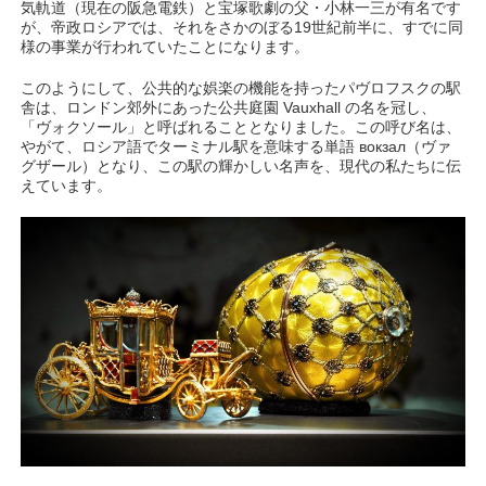
気軌道（現在の阪急電鉄）と宝塚歌劇の父・小林一三が有名です
が、帝政ロシアでは、それをさかのぼる19世紀前半に、すでに同
様の事業が行われていたことになります。
このようにして、公共的な娯楽の機能を持ったパヴロフスクの駅
舎は、ロンドン郊外にあった公共庭園 Vauxhall の名を冠し、
「ヴォクソール」と呼ばれることとなりました。この呼び名は、
やがて、ロシア語でターミナル駅を意味する単語 вокзал（ヴァ
グザール）となり、この駅の輝かしい名声を、現代の私たちに伝
えています。