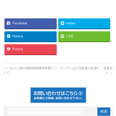
Facebook
twitter
Hatena
LINE
Pocket
←
バルト三国の渡航制限緩和措置につ
ロシアにおける鉄道の起源に、音楽あ
いて
り
→