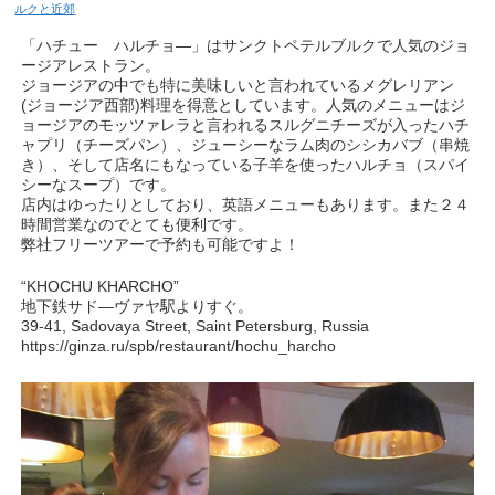
ルクと近郊
「ハチュー ハルチョ―」はサンクトペテルブルクで人気のジョ
ージアレストラン。
ジョージアの中でも特に美味しいと言われているメグレリアン
(ジョージア西部)料理を得意としています。人気のメニューはジ
ョージアのモッツァレラと言われるスルグニチーズが入ったハチ
ャプリ（チーズパン）、ジューシーなラム肉のシシカバブ（串焼
き）、そして店名にもなっている子羊を使ったハルチョ（スパイ
シーなスープ）です。
店内はゆったりとしており、英語メニューもあります。また２４
時間営業なのでとても便利です。
弊社フリーツアーで予約も可能ですよ！
“KHOCHU KHARCHO”
地下鉄サド―ヴァヤ駅よりすぐ。
39-41, Sadovaya Street, Saint Petersburg, Russia
https://ginza.ru/spb/restaurant/hochu_harcho