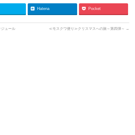
Hatena
Pocket
ケジュール
≪モスクワ便り≫クリスマスへの旅～第四弾～
→