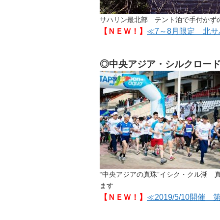
サハリン最北部 テント泊で手付かず
【ＮＥＷ！】
≪7～8月限定 北サ
◎中央アジア・シルクロー
“中央アジアの真珠”イシク・クル湖
ます
【ＮＥＷ！】
≪2019/5/10