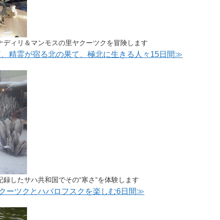
ナディリ＆マンモスの里ヤクーツクを冒険します
発 白夜、精霊が宿る北の果て、極北に生きる人々15日間≫
録したサハ共和国でその“寒さ”を体験します
ヤクーツクとハバロフスクを楽しむ6日間≫