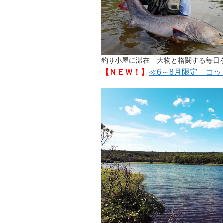
釣り小屋に滞在 大物と格闘する毎日
【ＮＥＷ！】
≪6～8月限定 コ