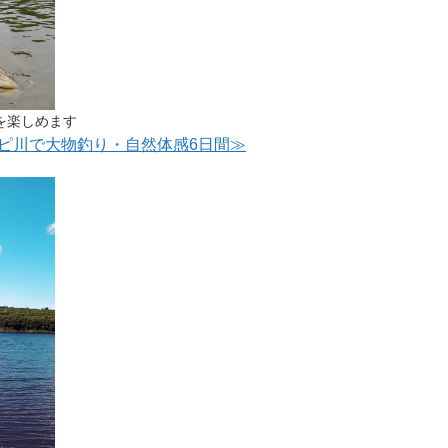
を楽しめます
ッピ川で大物釣り・自然体感6日間≫