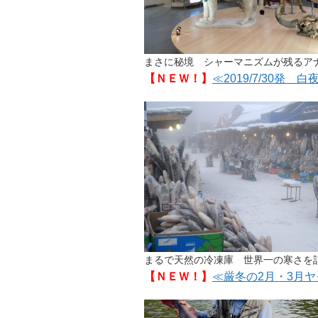
まさに秘境 シャーマニズムが残るア
【ＮＥＷ！】
≪2019/7/30
まるで天然の冷凍庫 世界一の寒さを記
【ＮＥＷ！】
≪厳冬の2月・3月