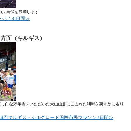
の大自然を満喫します
ハリン8日間≫
ド方面（キルギス）
 真っ白な万年雪をいただいた天山山脈に囲まれた湖畔を爽やかに走り
開催 第8回キルギス・シルクロード国際市民マラソン7日間≫