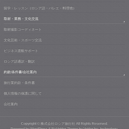
留学・レッスン（ロシア語・バレエ・料理他）
取材・業務・文化交流
取材撮影コーディネート
文化芸術・スポーツ交流
ビジネス渡航サポート
ロシア語通訳・翻訳
約款/条件書/会社案内
旅行業約款・条件書
個人情報の保護に関して
会社案内
Copyright ©
株式会社ロシア旅行社
All Rights Reserved.
Powered by
WordPress
&
BizVektor Theme
by
Vektor,Inc.
technology.