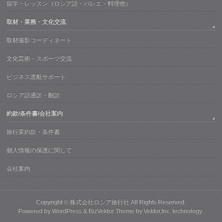
留学・レッスン（ロシア語・バレエ・料理他）
取材・業務・文化交流
取材撮影コーディネート
文化芸術・スポーツ交流
ビジネス渡航サポート
ロシア語通訳・翻訳
約款/条件書/会社案内
旅行業約款・条件書
個人情報の保護に関して
会社案内
Copyright ©
株式会社ロシア旅行社
All Rights Reserved.
Powered by
WordPress
&
BizVektor Theme
by
Vektor,Inc.
technology.