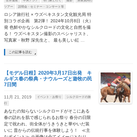
世界遺産
中央アジア
専門家と行く
撮影
添乗員同行
ツアー
説明会・セミナー・コンサート等
ロシア旅行社 × ウズベキスタン文化観光局 特
別コラボ企画 第2弾！ 2024年10月8日（火）
発 色鮮やかなシルクロードの文化と自然を撮
る！ ウズベキスタン撮影のスペシャリスト、
写真家・秋野 深先生と、 最も美しい紅 …
この記事を読む
【モデル日程】2020年3月17日出発 キ
ルギス春の祭典・ナウルーズと遊牧の民
7日間
11月 21, 2019
イベント・お祭り
シルクロードの旅
行
あなたの知らないシルクロードがそこにある
春の訪れを肌で感じられるお祭り 春分の日限
定で祝われ、街全体がうきうきと華やいだ装
いに 昔からの伝統行事を体験しよう！ ≪主
なポイント≫ ※画像は全てイメージとなり …