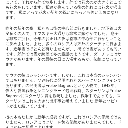
にいて、それから外で散歩します。外では花火のが大きくどこで
も花火をしています。私達が住んでいる街の外れには花火が沢山
です。 私にとって花火が新年の祝いにもっとも強い印象になり
ます。
昨年の新年の夜、私たちは街の中心部に行きました。地下鉄は大
変多くの人で、ネフスキー大通りも非常に賑やかでした。 息子
は非常に疲れ、今年のお正月の夜は都市の中心部に行かないこと
に決めました。また、多くのロシア人は郊外のダーチャに行きま
す。近年雪はほとんど有りませんが、、街では雪があっても汚い
です。郊外では雪が綺麗で冬の童話のようです。ダーチャにはサ
ウナがあります。年の最後の日に入浴するもが、伝統になってい
ます。
サウナの後はシャンパンです。しかし、これは本当のシャンパン
ではありません。ソ連時代に発明されたスパークリングワインで
あります。の発明者はFrolov-Bagreevという人物で、1942年、
偉大な愛国戦争とレニングラード包囲戦時、スターリンはFrolov-
Bagreevにスターリン賞を授与しました。戦争中であっても、ス
ターリンはこれを大きな出来事と考えていました.新年とソビエ
トがまだ続いています。
樅の木もたしかに新年の必要ですが、これはロシアの伝統ではあ
りません。ロシアにはツリーを飾る伝統がありませんでした。ド
イツからの影響によります 。