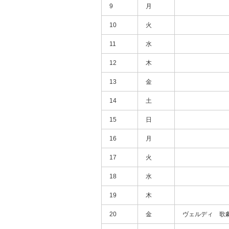
9
月
10
火
11
水
12
木
13
金
14
土
15
日
16
月
17
火
18
水
19
木
20
金
ヴェルディ 歌