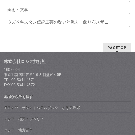
美術・文学
ウズベキスタン伝統工芸の歴史と魅力 飾り布スザニ
PAGETOP
株式会社ロシア旅行社
160-0004
東京都新宿区四谷1-9-3 新盛ビル5F
TEL:03-5341-4571
FAX:03-5341-4572
地域から旅を探す
モスクワ・サンクトペテルブルク とその近郊
ロシア 極東・シベリア
ロシア 地方都市