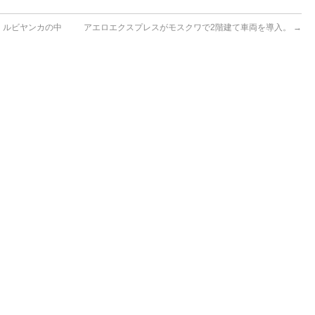
 ルビヤンカの中
アエロエクスプレスがモスクワで2階建て車両を導入。
→