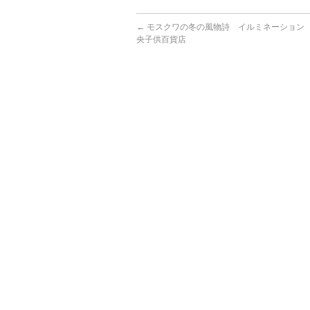
←
モスクワの冬の風物詩 イルミネーション
央子供百貨店