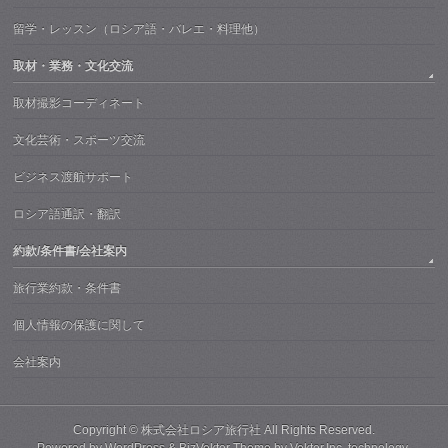
留学・レッスン（ロシア語・バレエ・料理他）
取材・業務・文化交流
取材撮影コーディネート
文化芸術・スポーツ交流
ビジネス渡航サポート
ロシア語通訳・翻訳
約款/条件書/会社案内
旅行業約款・条件書
個人情報の保護に関して
会社案内
Copyright ©
株式会社ロシア旅行社
All Rights Reserved.