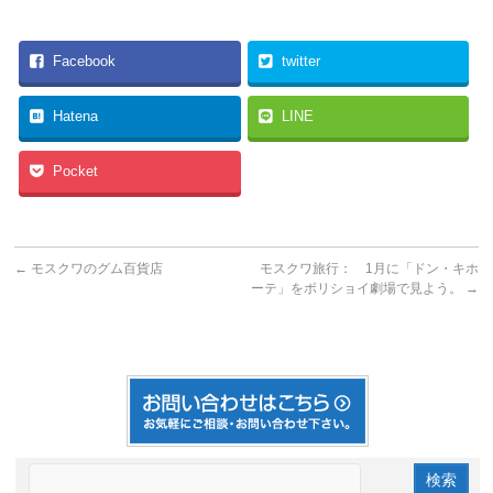
Facebook
twitter
Hatena
LINE
Pocket
←
モスクワのグム百貨店
モスクワ旅行： 1月に「ドン・キホ
ーテ」をボリショイ劇場で見よう。
→