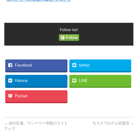
Follow me!
Facebook
twitter
Hatena
LINE
Pocket
←
赤の広場、ワシーリー寺院のライト
モスクワのグム百貨店
→
アップ