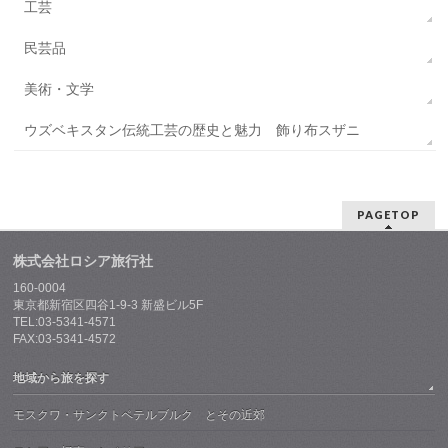
工芸
民芸品
美術・文学
ウズベキスタン伝統工芸の歴史と魅力 飾り布スザニ
PAGETOP
株式会社ロシア旅行社
160-0004
東京都新宿区四谷1-9-3 新盛ビル5F
TEL:03-5341-4571
FAX:03-5341-4572
地域から旅を探す
モスクワ・サンクトペテルブルク とその近郊