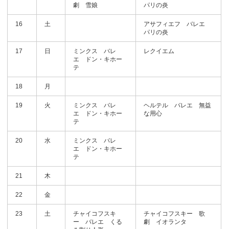
劇 雪娘
パリの炎
16
土
アサフィエフ バレエ
パリの炎
17
日
ミンクス バレ
レクイエム
エ ドン・キホー
テ
18
月
19
火
ミンクス バレ
ヘルテル バレエ 無益
エ ドン・キホー
な用心
テ
20
水
ミンクス バレ
エ ドン・キホー
テ
21
木
22
金
23
土
チャイコフスキ
チャイコフスキー 歌
ー バレエ くる
劇 イオランタ