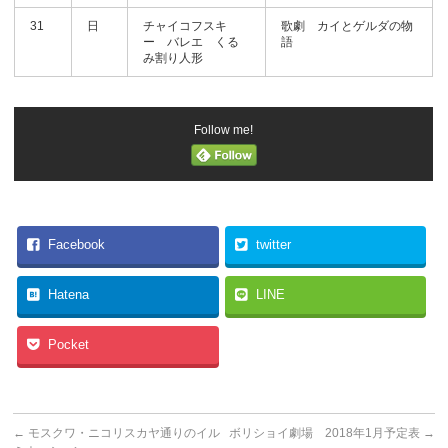
31
日
チャイコフスキ
歌劇 カイとゲルダの物
ー バレエ くる
語
み割り人形
Follow me!
Facebook
twitter
Hatena
LINE
Pocket
←
モスクワ・ニコリスカヤ通りのイル
ボリショイ劇場 2018年1月予定表
→