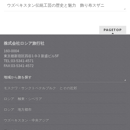
ウズベキスタン伝統工芸の歴史と魅力 飾り布スザニ
PAGETOP
株式会社ロシア旅行社
160-0004
東京都新宿区四谷1-9-3 新盛ビル5F
TEL:03-5341-4571
FAX:03-5341-4572
地域から旅を探す
モスクワ・サンクトペテルブルク とその近郊
ロシア 極東・シベリア
ロシア 地方都市
ウズベキスタン・中央アジア