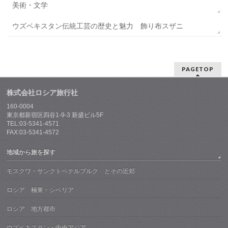
美術・文学
ウズベキスタン伝統工芸の歴史と魅力 飾り布スザニ
PAGETOP
株式会社ロシア旅行社
160-0004
東京都新宿区四谷1-9-3 新盛ビル5F
TEL:03-5341-4571
FAX:03-5341-4572
地域から旅を探す
モスクワ・サンクトペテルブルク とその近郊
ロシア 極東・シベリア
ロシア 地方都市
ウズベキスタン・中央アジア