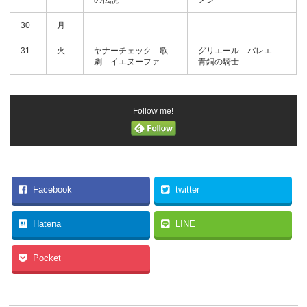
の伝説
メン
30
月
31
火
ヤナーチェック 歌
グリエール バレエ
劇 イエヌーファ
青銅の騎士
Follow me!
Facebook
twitter
Hatena
LINE
Pocket