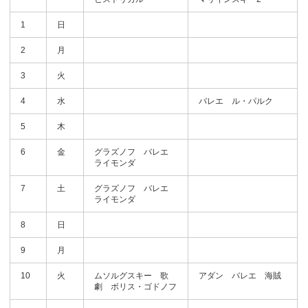
1
日
2
月
3
火
4
水
バレエ ル・パルク
5
木
6
金
グラズノフ バレエ
ライモンダ
7
土
グラズノフ バレエ
ライモンダ
8
日
9
月
10
火
ムソルグスキー 歌
アダン バレエ 海賊
劇 ボリス・ゴドノフ