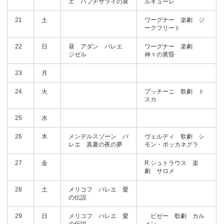
エ バフチサライの泉
ルキューレ
21
土
ワーグナー 楽劇 ジ
ークフリート
22
日
昼 アダン バレエ
ワーグナー 楽劇
ジゼル
神々の黄昏
23
月
24
火
プッチーニ 歌劇 ト
スカ
25
水
26
木
メンデルスゾーン バ
ヴェルディ 歌劇 シ
レエ 真夏の夜の夢
モン・ボッカネグラ
27
金
R.シュトラウス 楽
劇 サロメ
28
土
メリコフ バレエ 愛
の伝説
29
日
メリコフ バレエ 愛
ビゼー 歌劇 カル