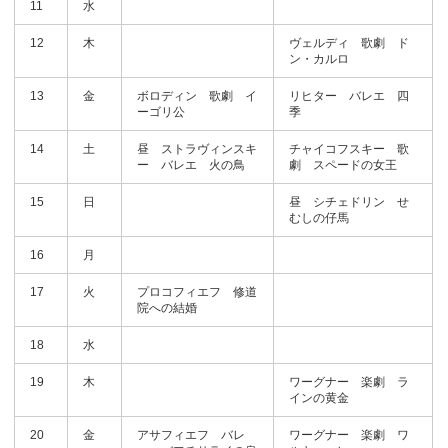
11
水
12
木
ヴェルディ 歌劇 ド
ン・カルロ
13
金
ボロディン 歌劇 イ
リヒター バレエ 四
ーゴリ公
季
14
土
昼 ストラヴィンスキ
チャイコフスキー 歌
ー バレエ 火の鳥
劇 スペードの女王
15
日
昼 シチェドリン せ
むしの仔馬
16
月
17
火
プロコフィエフ 修道
院への結婚
18
水
19
木
ワーグナー 楽劇 ラ
インの黄金
20
金
アサフィエフ バレ
ワーグナー 楽劇 ワ