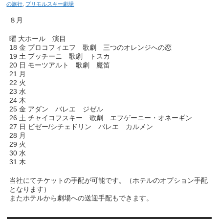
の旅行
,
プリモルスキー劇場
８月
曜 大ホール 演目
18 金 プロコフィエフ 歌劇 三つのオレンジへの恋
19 土 プッチーニ 歌劇 トスカ
20 日 モーツアルト 歌劇 魔笛
21 月
22 火
23 水
24 木
25 金 アダン バレエ ジゼル
26 土 チャイコフスキー 歌劇 エフゲーニー・オネーギン
27 日 ビゼー/シチェドリン バレエ カルメン
28 月
29 火
30 水
31 木
当社にてチケットの手配が可能です。（ホテルのオプション手配
となります）
またホテルから劇場への送迎手配もできます。