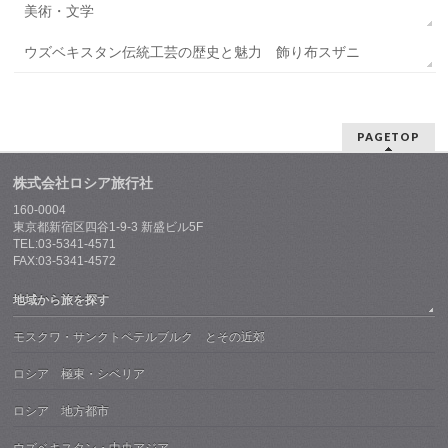
美術・文学
ウズベキスタン伝統工芸の歴史と魅力 飾り布スザニ
PAGETOP
株式会社ロシア旅行社
160-0004
東京都新宿区四谷1-9-3 新盛ビル5F
TEL:03-5341-4571
FAX:03-5341-4572
地域から旅を探す
モスクワ・サンクトペテルブルク とその近郊
ロシア 極東・シベリア
ロシア 地方都市