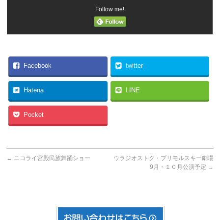
Follow me!
Facebook
twitter
Hatena
LINE
Pocket
←
ニコライ宮殿民族舞踊ショー
ウラジオストク・プリモルスキー劇場
9月・１０月公演予定
→