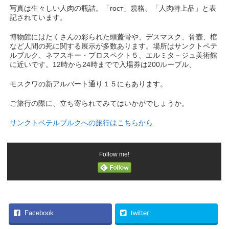
写真は生々しい人肉の瓶詰。「гост」規格、「人肉特上品」と表
記されています。
博物館にはたくさんの彩られた頭蓋骨や、デスマスク、骨壺、棺
など人間の死に関する展示が多数あります。場所はサンクトペテ
ルブルク、ネフスキー・プロスペクト５、エルミタ－ジュ美術館
に近いです。12時から24時までで入場券は200ルーブル、
モスクワの新アルバート通り１５にもあります。
ご旅行の際に、立ち寄られてみてはいかがでしょうか。
サンクトペテルブルクへの旅行はこちらから
Follow me!
Facebook
twitter