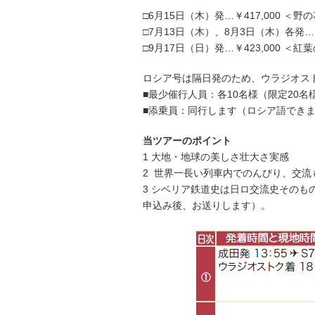
□6月15日（木）発…￥417,000 ＜
□7月13日（木）、8月3日（木）各発…
□9月17日（日）発…￥423,000
＜紅葉
ロシア号は隔日発のため、ウラジオス
■最少催行人員：各10名様（限定20名
■添乗員：同行します（ロシア語でき
当ツアーの
ポイント
1 大地・地球の美しさ壮大さ実感
2 世界一長い列車内でのんびり、交
3 シベリア鉄道史は日ロ交流史その
申込み後、お送りします）。