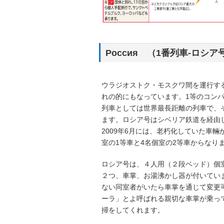
Россия （1番列車-ロシア
ウラジオストク・モスクワ間を運行す
れの的にもなっています。1等のコン
列車としては世界最長距離の列車で、その
ます。ロシア号はシベリア鉄道を経由
2009年6月には、老朽化していた車輛
室の1等車と4名個室の2等車からなり
ロシア号は、４人用（２段ベッド）個
２つ、車掌、お湯沸かし器が付いてい
ない同室者がいたら車掌を通じて変更
ーラ」とよ呼ばれる親切な車掌が乗っ
掃をしてくれます。