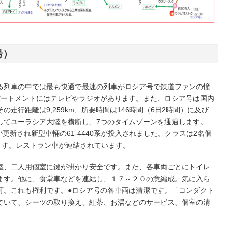
号）
る列車の中では最も快適で最速の列車がロシア号で鉄道ファンの憧
パートメントにはテレビやラジオがあります。また、ロシア号は国内
走行距離は9,259km、所要時間は146時間（6日2時間）に及び
してユーラシア大陸を横断し、7つのタイムゾーンを通過します。
が更新され新型車輛の61-4440系が投入されました。クラスは2名個
ます。レストラン車が連結されています。
室、二人用個室に鍵が掛かり安全です。また、各車両ごとにトイレ
ます。他に、食堂車などを連結し、１７～２０の意編成。気に入ら
可。これも権利です。●ロシア号の各車両は清潔です。「コンダクト
ていて、シーツの取り換え、紅茶、お湯などのサービス、個室の清