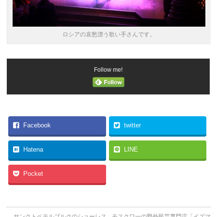
ロシアの哀愁漂う歌い手さんです。
Follow me!
Facebook
twitter
Hatena
LINE
Pocket
←
サンクトペテルブルクのショーレス
モスクワ一の野外民芸専門店「イズマ