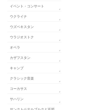
イベント・コンサート
ウクライナ
ウズベキスタン
ウラジオストク
E3%83%9A%E3%83%86%E3%83%AB%E3%83%96%E3%83%AB%E3%82
オペラ
カザフスタン
キャンプ
クラシック音楽
コーカサス
サハリン
サンクトペテルブルクと近郊