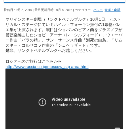
投稿日 : 9月 8, 2016
最終更新日時 : 9月 8, 2016
カテゴリー :
バレエ
,
音楽・劇場
マリインスキー劇場（サンクトペテルブルク）10月1日、ヒスト
リカル・ステージにていミハイル・フォーキン振付の1幕物バレ
エ集が上演されます。演目はショパンのピアノ曲をグラズノフが
管弦楽編曲したショピニアーナ（レ・シルフィード）、ウエーバ
ー作曲「バラの精」、サン・サーンス作曲「瀕死の白鳥」「リム
スキー・コルサコフ作曲の「シェヘラザ－ド」です。
是非、サンクトペテルブルクへお越しください。
ロシアへのご旅行はこちらから
http://www.russia.co.jp/moscow_stp.area.html