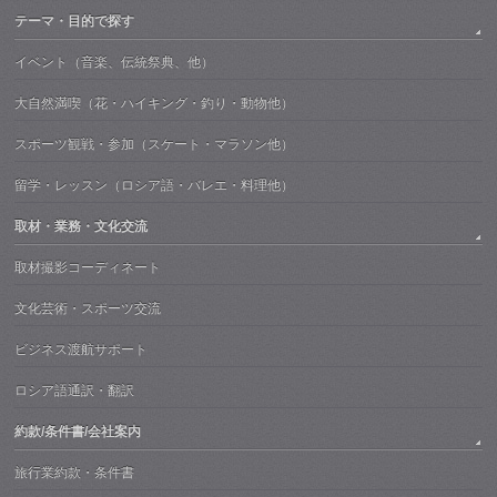
テーマ・目的で探す
イベント（音楽、伝統祭典、他）
大自然満喫（花・ハイキング・釣り・動物他）
スポーツ観戦・参加（スケート・マラソン他）
留学・レッスン（ロシア語・バレエ・料理他）
取材・業務・文化交流
取材撮影コーディネート
文化芸術・スポーツ交流
ビジネス渡航サポート
ロシア語通訳・翻訳
約款/条件書/会社案内
旅行業約款・条件書