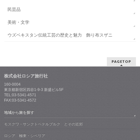
民芸品
美術・文学
ウズベキスタン伝統工芸の歴史と魅力 飾り布スザニ
PAGETOP
株式会社ロシア旅行社
160-0004
東京都新宿区四谷1-9-3 新盛ビル5F
TEL:03-5341-4571
FAX:03-5341-4572
地域から旅を探す
モスクワ・サンクトペテルブルク とその近郊
ロシア 極東・シベリア