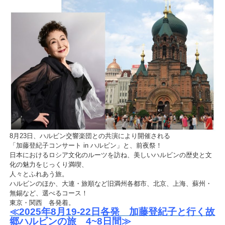
8月23日、ハルビン交響楽団との共演により開催される
「加藤登紀子コンサート in ハルビン」と、前夜祭！
日本におけるロシア文化のルーツを訪ね、美しいハルビンの歴史と文
化の魅力をじっくり満喫、
人々とふれあう旅。
ハルビンのほか、大連・旅順など旧満州各都市、北京、上海、蘇州・
無錫など、選べるコース！
東京・関西 各発着。
≪2025年8月19-22日各発 加藤登紀子と行く故
郷ハルビンの旅 4~8日間≫