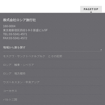
PAGETOP
株式会社ロシア旅行社
160-0004
東京都新宿区四谷1-9-3 新盛ビル5F
TEL:03-5341-4571
FAX:03-5341-4572
地域から旅を探す
モスクワ・サンクトペテルブルク とその近郊
ロシア 極東・シベリア
ロシア 地方都市
ウズベキスタン・中央アジア
コーカサス
バルト三国