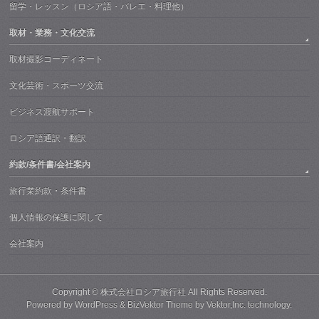
留学・レッスン（ロシア語・バレエ・料理他）
取材・業務・文化交流
取材撮影コーディネート
文化芸術・スポーツ交流
ビジネス渡航サポート
ロシア語通訳・翻訳
約款/条件書/会社案内
旅行業約款・条件書
個人情報の保護に関して
会社案内
Copyright ©
株式会社ロシア旅行社
All Rights Reserved.
Powered by
WordPress
&
BizVektor Theme
by
Vektor,Inc.
technology.